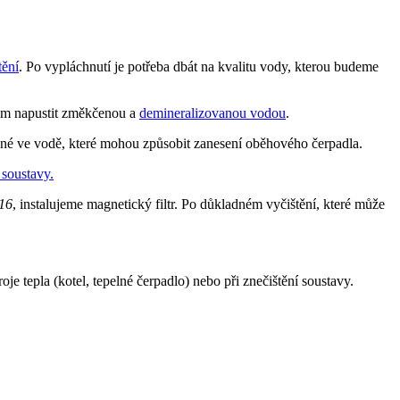
tění
. Po vypláchnutí je potřeba dbát na kvalitu vody, kterou budeme
stém napustit změkčenou a
demineralizovanou vodou
.
štěné ve vodě, které mohou způsobit zanesení oběhového čerpadla.
 soustavy.
216
, instalujeme magnetický filtr. Po důkladném vyčištění, které může
 tepla (kotel, tepelné čerpadlo) nebo při znečištění soustavy.