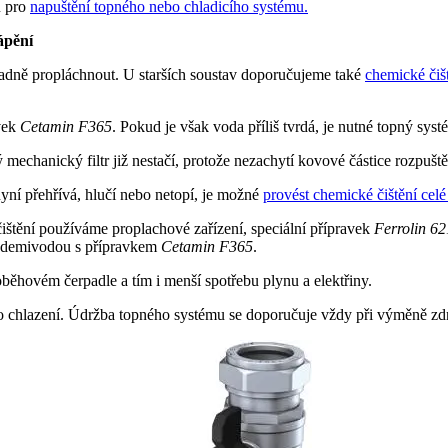
u pro
napuštění topného nebo chladicího systému.
ápění
kladně propláchnout. U starších soustav doporučujeme také
chemické čiš
vek
Cetamin F365
. Pokud je však voda příliš tvrdá, je nutné topný sy
 mechanický filtr již nestačí, protože nezachytí kovové částice rozpu
yní přehřívá, hlučí nebo netopí, je možné
provést chemické čištění celé
štění používáme proplachové zařízení, speciální přípravek
Ferrolin 6
ění demivodou s přípravkem
Cetamin F365
.
 oběhovém čerpadle a tím i menší spotřebu plynu a elektřiny.
 chlazení. Údržba topného systému se doporučuje vždy při výměně zdroje