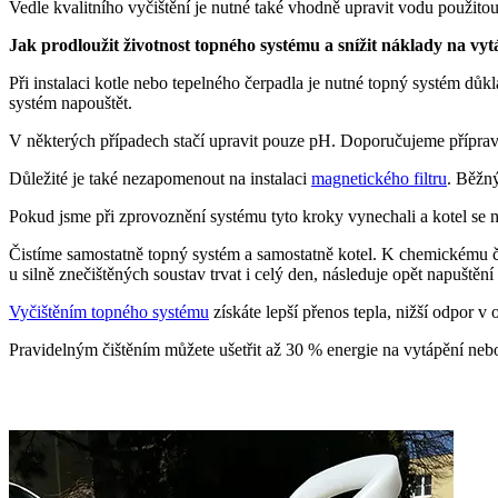
Vedle kvalitního vyčištění je nutné také vhodně upravit vodu použito
Jak prodloužit životnost topného systému a snížit náklady na vyt
Při instalaci kotle nebo tepelného čerpadla je nutné topný systém dů
systém napouštět.
V některých případech stačí upravit pouze pH. Doporučujeme přípra
Důležité je také nezapomenout na instalaci
magnetického filtru
. Běžný
Pokud jsme při zprovoznění systému tyto kroky vynechali a kotel se n
Čistíme samostatně topný systém a samostatně kotel. K chemickému či
u silně znečištěných soustav trvat i celý den, následuje opět napušt
Vyčištěním topného systému
získáte lepší přenos tepla, nižší odpor v
Pravidelným čištěním můžete ušetřit až 30 % energie na vytápění nebo