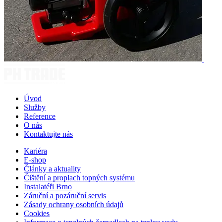
Úvod
Služby
Reference
O nás
Kontaktujte nás
Kariéra
E-shop
Články a aktuality
Čištění a proplach topných systému
Instalatéři Brno
Záruční a pozáruční servis
Zásady ochrany osobních údajů
Cookies