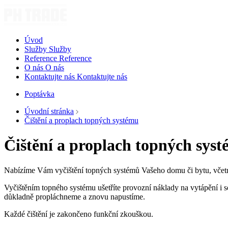
Úvod
Služby
Služby
Reference
Reference
O nás
O nás
Kontaktujte nás
Kontaktujte nás
Poptávka
Úvodní stránka
Čištění a proplach topných systému
Čištění a proplach topných sys
Nabízíme Vám vyčištění topných systémů Vašeho domu či bytu, včetně 
Vyčištěním topného systému ušetříte provozní náklady na vytápění i s
důkladně propláchneme a znovu napustíme.
Každé čištění je zakončeno funkční zkouškou.